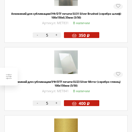
Алюминий для сублимации/УФ/DTF печати SU31 Silver Brushed (серебро шлиф)
100х150х0,55мм (5/50)
Артикул: МЕТ831
В наличии
-
+
350
Алюминий для сублимации/УФ/DTF печати SU23 Silver Mirror (серебро глянец)
100х150мм (5/50)
Артикул: МЕТ841
В наличии
-
+
400