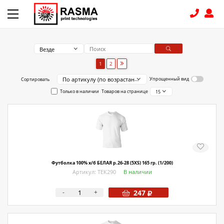
Везде
КОНТАКТЫ
1
2
По артикулу (по возрастанию)
Упрощенный вид
Сортировать
8 (831) 414-15-19
Только в наличии
Товаров на странице
15
КАТАЛОГ
Связаться с нами
Как купить
Футболка 100% х/б БЕЛАЯ р.26-28 (5XS) 165 гр. (1/200)
Доставка
Артикул: ТЕК290
В наличии
Условия поставки
-
+
247
Счет - Договор