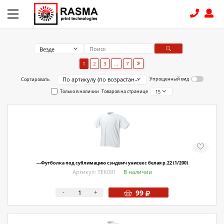
Везде
КОНТАКТЫ
1
2
3
...
7
По артикулу (по возрастанию)
Упрощенный вид
Сортировать
8 (831) 414-15-19
Только в наличии
Товаров на странице
15
КАТАЛОГ
Связаться с нами
Как купить
---Футболка под сублимацию сэндвич унисекс белая р.22 (1/200)
Доставка
Артикул: ТЕК091
В наличии
Условия поставки
-
+
99
Счет - Договор