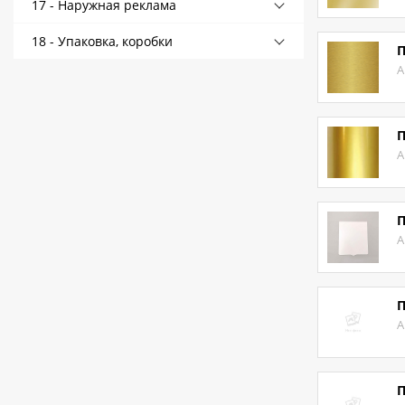
17 - Наружная реклама
18 - Упаковка, коробки
П
А
П
А
П
А
П
А
П