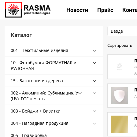
КАТА
Новости
Прайс
Конт
Везде
Каталог
Связаться с нами
Сортировать
001 - Текстильные изделия
Как купить
П
10 - Фотобумага ФОРМАТНАЯ и
Доставка
з
РУЛОННАЯ
А
Условия поставки
15 - Заготовки из дерева
Счет - Договор
П
002 - Алюминий: Сублимация, УФ
А
О магазине
(UV), DTF печать
Как купить
003 - Бейджи + Визитки
П
Доставка
004 - Наградная продукция
А
Новости
005 - Гравировка