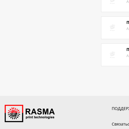
А
П
А
П
А
ПОДДЕР
Связать