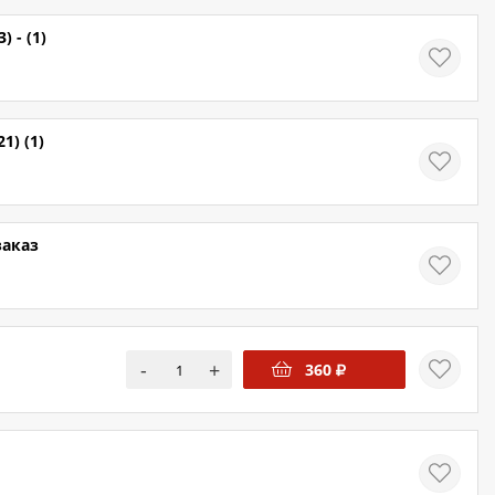
 - (1)
1) (1)
заказ
-
+
360