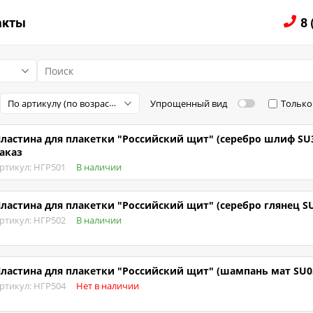
ЛОГ
акты
8 
По артикулу (по возрастанию)
Упрощенный вид
Только
ластина для плакетки "Российский щит" (серебро шлиф SU
аказ
ртикул: НГР501
В наличии
ластина для плакетки "Российский щит" (серебро глянец SU2
ртикул: НГР502
В наличии
ластина для плакетки "Российский щит" (шампань мат SU05
ртикул: НГР504
Нет в наличии