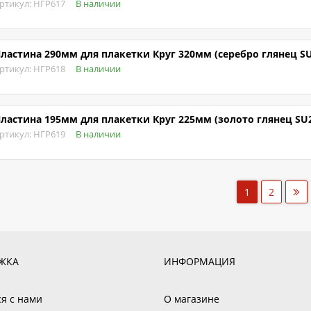
ртикул: НГР617
В наличии
ластина 290мм для плакетки Круг 320мм (серебро глянец SU2
ртикул: НГР618
В наличии
ластина 195мм для плакетки Круг 225мм (золото глянец SU21
ртикул: НГР619
В наличии
1
2
ЖКА
ИНФОРМАЦИЯ
ся с нами
О магазине