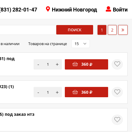
КОНТАКТЫ
(831) 282-01-47
Нижний Новгород
Войти
8 (831) 414-15-19
ПОИСК
1
2
 в наличии
Товаров на странице
15
31) под
-
+
360
3) (1)
-
+
360
) под заказ нтз