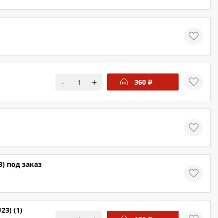
-
+
360
) под заказ
3) (1)