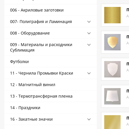
Контакты
П
006 - Акриловые заготовки
А
Политика конфиденциальности
007- Полиграфия и Ламинация
008 - Оборудование
П
А
009 - Материалы и расходники
Сублимация
Футболки
П
А
11 - Чернила Промывки Краски
12 - Магнитный винил
П
13 - Термотрансферная пленка
А
14 - Праздники
П
16 - Закатные значки
А