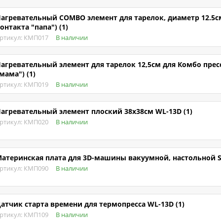
агревательный COMBO элемент для тарелок, диаметр 12.5см
онтакта "папа") (1)
ртикул: КМП017
В наличии
агревательный элемент для тарелок 12,5см для Комбо пресс
мама") (1)
ртикул: КМП019
В наличии
агревательный элемент плоский 38х38см WL-13D (1)
ртикул: КМП020
В наличии
атеринская плата для 3D-машины вакуумной, настольной ST
ртикул: КМП090
В наличии
атчик старта времени для термопресса WL-13D (1)
ртикул: КМП109
В наличии