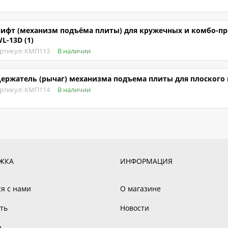
ифт (механизм подъёма плиты) для кружечных и комбо-пре
L-13D (1)
ртикул: КМП113
В наличии
ержатель (рычаг) механизма подъема плиты для плоского пр
ртикул: КМП114
В наличии
ЖКА
ИНФОРМАЦИЯ
ся с нами
О магазине
ть
Новости
а