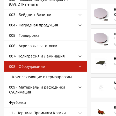
(UV), DTF печать
Контакты
Н
к
003 - Бейджи + Визитки
Политика конфиденциальности
А
004 - Наградная продукция
Н
005 - Гравировка
"
А
006 - Акриловые заготовки
007- Полиграфия и Ламинация
Н
А
008 - Оборудование
Комплектующие к термопрессам
М
009 - Материалы и расходники
А
Сублимация
Футболки
Д
11 - Чернила Промывки Краски
А