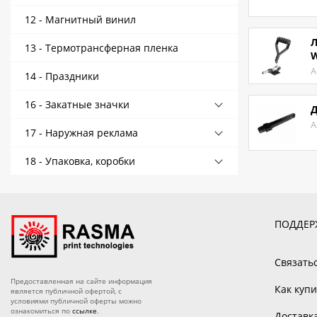
12 - Магнитный винил
Л
13 - Термотрансферная пленка
W
А
14 - Праздники
16 - Закатные значки
Д
А
17 - Наружная реклама
18 - Упаковка, коробки
ПОДДЕР
Связать
Предоставленная на сайте информация
Как купи
является публичной офертой, с
условиями публичной оферты можно
ознакомиться по
ссылке
.
Доставк