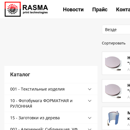
КАТА
Новости
Прайс
Конт
Везде
Связаться с нами
Сортировать
Как купить
Н
Доставка
"
А
Условия поставки
Каталог
Счет - Договор
Н
001 - Текстильные изделия
"
О магазине
А
10 - Фотобумага ФОРМАТНАЯ и
Как купить
РУЛОННАЯ
М
Доставка
15 - Заготовки из дерева
к
А
Новости
002 - Алюминий: Сублимация, УФ