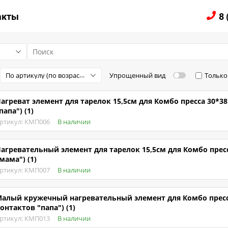
ЛОГ
акты
8 
По артикулу (по возрастанию)
Упрощенный вид
Только
агреват элемент для тарелок 15,5см для Комбо пресса 30*38
папа") (1)
ртикул: КМП006
В наличии
агревательный элемент для тарелок 15,5см для Комбо пресс
мама") (1)
ртикул: КМП007
В наличии
алый кружечный нагревательный элемент для Комбо пресса 
онтактов "папа") (1)
ртикул: КМП013
В наличии