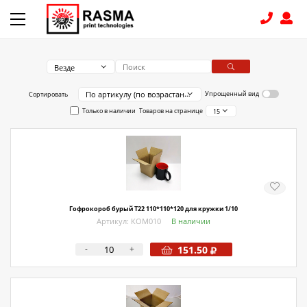
Везде
КОНТАКТЫ
По артикулу (по возрастанию)
Упрощенный вид
Сортировать
Только в наличии
Товаров на странице
15
8 (831) 414-15-19
КАТАЛОГ
Связаться с нами
Как купить
Гофрокороб бурый Т22 110*110*120 для кружки 1/10
Артикул: КОМ010
В наличии
Доставка
-
+
151.50
Условия поставки
Счет - Договор