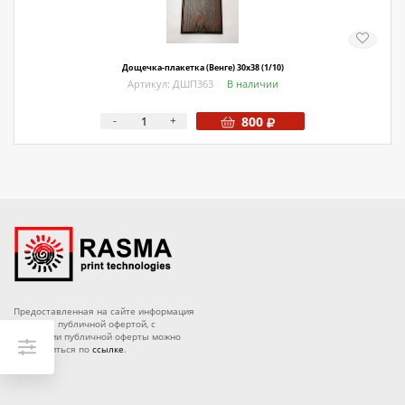
О магазине
Как купить
Дощечка-плакетка (Венге) 30х38 (1/10)
Доставка
Артикул: ДШП363
В наличии
Новости
-
+
800
Контакты
Политика конфиденциальности
Предоставленная на сайте информация
является публичной офертой, с
условиями публичной оферты можно
ознакомиться по
ссылке
.