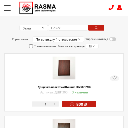
Везде
КОНТАКТЫ
По артикулу (по возрастанию)
Упрощенный вид
Сортировать
Только в наличии
Товаров на странице
15
8 (831) 414-15-19
КАТАЛОГ
Связаться с нами
Как купить
Дощечка-плакетка (Вишня) 30х38 (1/10)
Артикул: ДШП300
В наличии
Доставка
-
+
800
Условия поставки
Счет - Договор