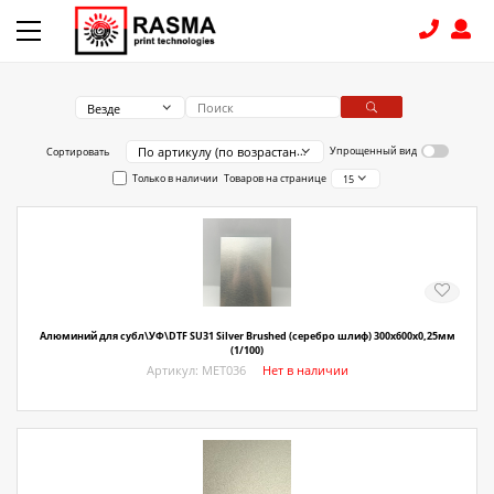
Везде
КОНТАКТЫ
По артикулу (по возрастанию)
Упрощенный вид
Сортировать
Только в наличии
Товаров на странице
15
8 (831) 414-15-19
КАТАЛОГ
Связаться с нами
Как купить
Алюминий для субл\УФ\DTF SU31 Silver Brushed (серебро шлиф) 300х600х0,25мм
(1/100)
Артикул: МЕТ036
Нет в наличии
Доставка
Условия поставки
Счет - Договор