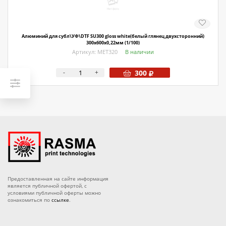
Алюминий для субл\УФ\DTF SU300 gloss white(белый глянец двухсторонний)
300х600х0,22мм (1/100)
Артикул: МЕТ320
В наличии
-
+
300
Предоставленная на сайте информация
является публичной офертой, с
условиями публичной оферты можно
ознакомиться по
ссылке
.