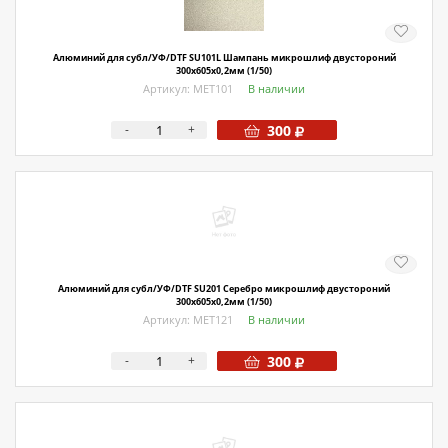
О магазине
Как купить
Алюминий для субл/УФ/DTF SU101L Шампань микрошлиф двустороний
300х605х0,2мм (1/50)
Доставка
Артикул: МЕТ101
В наличии
Новости
-
+
300
Контакты
Политика конфиденциальности
Алюминий для субл/УФ/DTF SU201 Серебро микрошлиф двустороний
300х605х0,2мм (1/50)
Артикул: МЕТ121
В наличии
-
+
300