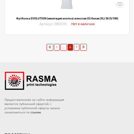
Футболка EVOLUTION (имитация хлопка) женская (O) белая (XL) 50 (5/100)
Артикул: ЭВО035
Нет в наличии
1
...
6
7
Предоставленная на сайте информация
является публичной офертой, с
условиями публичной оферты можно
ознакомиться по
ссылке
.