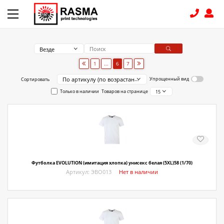
Везде
КОНТАКТЫ
1
...
6
7
По артикулу (по возрастанию)
Упрощенный вид
Сортировать
8 (831) 414-15-19
Только в наличии
Товаров на странице
15
КАТАЛОГ
Связаться с нами
Как купить
Футболка EVOLUTION (имитация хлопка) унисекс белая (5XL)58 (1/70)
Доставка
Артикул: ЭВО013
Нет в наличии
Условия поставки
Счет - Договор