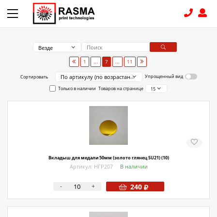
Везде
КОНТАКТЫ
1
...
7
...
11
По артикулу (по возрастанию)
Упрощенный вид
Сортировать
8 (831) 414-15-19
Только в наличии
Товаров на странице
15
КАТАЛОГ
Связаться с нами
Как купить
Вкладыш для медали 50мм (золото глянец SU21) (10)
Доставка
Артикул: НГР207
В наличии
Условия поставки
-
+
240
Счет - Договор