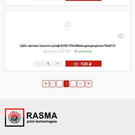
Субл. металл (золото шлиф SU33) 115х165мм для дощечки 15х20 (1)
Артикул: НГР335
В наличии
-
+
120
1
...
7
...
11