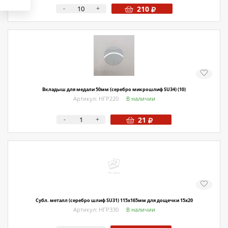
-
+
210
Вкладыш для медали 50мм (серебро микрошлиф SU34) (10)
Артикул: НГР220
В наличии
-
+
21
Субл. металл (серебро шлиф SU31) 115х165мм для дощечки 15х20
Артикул: НГР330
В наличии