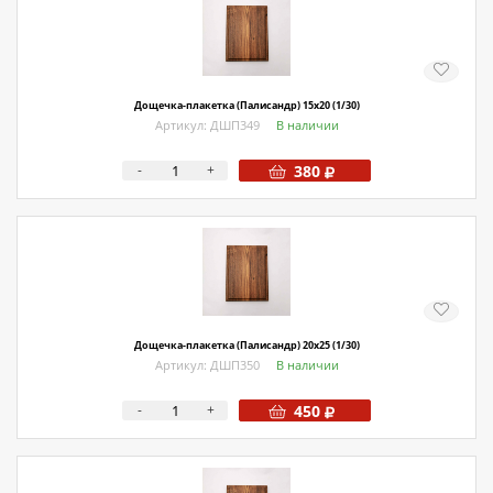
О магазине
Как купить
Доставка
Дощечка-плакетка (Палисандр) 15х20 (1/30)
Артикул: ДШП349
В наличии
Новости
-
+
380
Контакты
Политика конфиденциальности
Дощечка-плакетка (Палисандр) 20х25 (1/30)
Артикул: ДШП350
В наличии
-
+
450