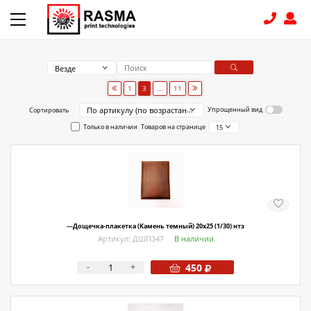
Везде
КОНТАКТЫ
1
3
...
11
По артикулу (по возрастанию)
Упрощенный вид
Сортировать
8 (831) 414-15-19
Только в наличии
Товаров на странице
15
КАТАЛОГ
Связаться с нами
Как купить
---Дощечка-плакетка (Камень темный) 20х25 (1/30) нтз
Доставка
Артикул: ДШП347
В наличии
Условия поставки
-
+
450
Счет - Договор