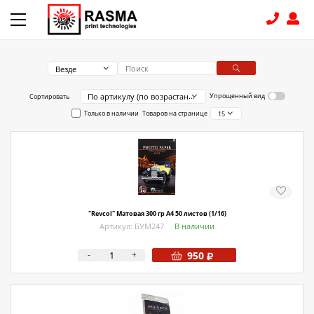
Везде
КОНТАКТЫ
По артикулу (по возрастанию)
Упрощенный вид
Сортировать
Только в наличии
Товаров на странице
15
8 (831) 414-15-19
КАТАЛОГ
Связаться с нами
Как купить
"Revcol" Матовая 300 гр А4 50 листов (1/16)
Артикул: БУМ247
В наличии
Доставка
-
+
950
Условия поставки
Счет - Договор