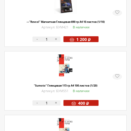
О магазине
Как купить
---"Revcol" Магнитная Глянцевая 690 гр А4 10 листов (1/10)
Доставка
Артикул: БУМ421
В наличии
Новости
-
+
1 200
Контакты
Политика конфиденциальности
"Sumoto" Глянцевая 115 гр А4 100 листов (1/20)
Артикул: БУМ551
В наличии
-
+
400