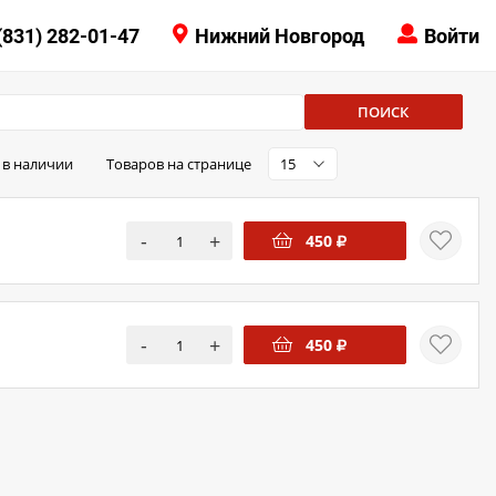
КОНТАКТЫ
(831) 282-01-47
Нижний Новгород
Войти
8 (831) 414-15-19
ПОИСК
 в наличии
Товаров на странице
15
-
+
450
-
+
450