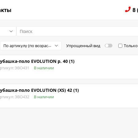
ЛОГ
акты
8 
По артикулу (по возрастанию)
Упрощенный вид
Только
убашка-поло EVOLUTION р. 40 (1)
ртикул: ЭВО431
В наличии
убашка-поло EVOLUTION (XS) 42 (1)
ртикул: ЭВО432
В наличии