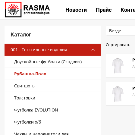
КАТА
Новости
Прайс
Конт
Везде
Каталог
Связаться с нами
Сортировать
001 - Текстильные изделия
Как купить
Р
Двуслойные футболки (Сэндвич)
Доставка
А
Условия поставки
Рубашка-Поло
Счет - Договор
Свитшоты
Р
А
О магазине
Толстовки
Как купить
Футболка EVOLUTION
Доставка
Футболки х/б
Новости
Чехлы и наполнители для