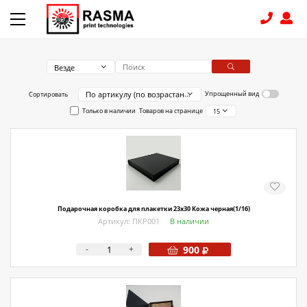
Везде
КОНТАКТЫ
По артикулу (по возрастанию)
Упрощенный вид
Сортировать
Только в наличии
Товаров на странице
15
8 (831) 414-15-19
КАТАЛОГ
Связаться с нами
Как купить
Подарочная коробка для плакетки 23х30 Кожа черная(1/16)
Артикул: ПКР001
В наличии
Доставка
-
+
900
Условия поставки
Счет - Договор