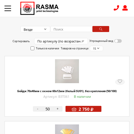
Везде
КОНТАКТЫ
По артикулу (по возрастанию)
Упрощенный вид
Сортировать
Только в наличии
Товаров на странице
15
8 (831) 414-15-19
КАТАЛОГ
Связаться с нами
Как купить
Бейдж 70х40мм с окном 60х12мм (белый SU01), без крепления (50/100)
Артикул: ВЗТ061
В наличии
Доставка
-
+
2 750
Условия поставки
Счет - Договор