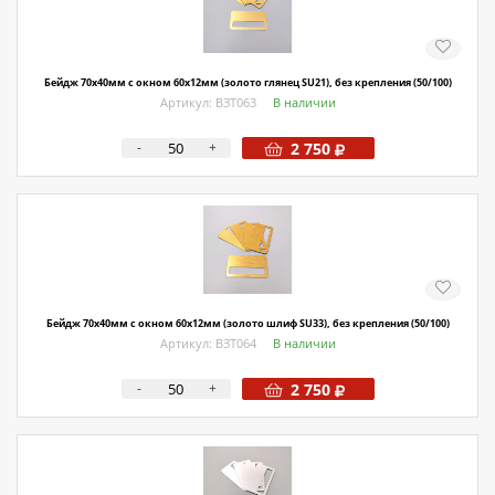
О магазине
Как купить
Бейдж 70х40мм с окном 60х12мм (золото глянец SU21), без крепления (50/100)
Доставка
Артикул: ВЗТ063
В наличии
Новости
-
+
2 750
Контакты
Политика конфиденциальности
Бейдж 70х40мм с окном 60х12мм (золото шлиф SU33), без крепления (50/100)
Артикул: ВЗТ064
В наличии
-
+
2 750