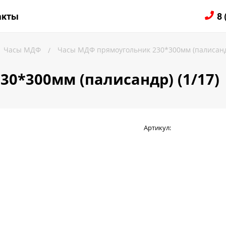
ЛОГ
акты
8 
Часы МДФ
Часы МДФ прямоугольник 230*300мм (палисандр
/
0*300мм (палисандр) (1/17)
Артикул: