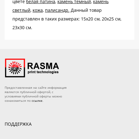
цвете
белая патина
,
камень темный
,
камень
О магазине
светлый
,
кожа
,
палисандр
.
Данный товар
Как купить
представлен в таких размерах: 15х20 см, 20х25 см,
23х30 см.
Доставка
Новости
Контакты
Политика конфиденциальности
Предоставленная на сайте информация
является публичной офертой, с
условиями публичной оферты можно
ознакомиться по
ссылке
.
ПОДДЕРЖКА