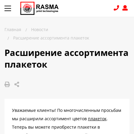
Главная
Новости
/
КОНТАКТЫ
Расширение ассортимента плакеток
/
Расширение ассортимента
8 (831) 414-15-19
плакеток
КАТАЛОГ
Связаться с нами
Как купить
Доставка
Уважаемые клиенты! По многочисленным просьбам
Условия поставки
мы расширили ассортимент цветов
плакеток
.
Счет - Договор
Теперь вы можете приобрести плакетки в