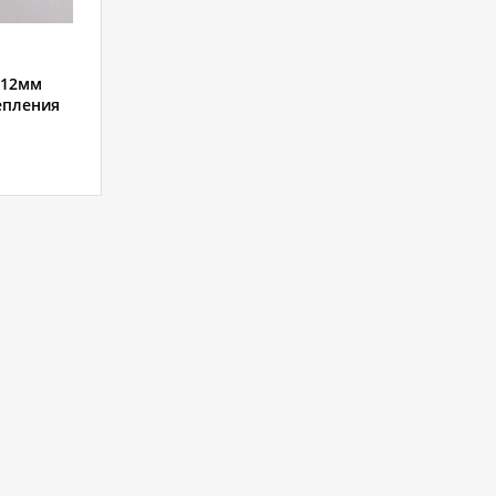
х12мм
епления