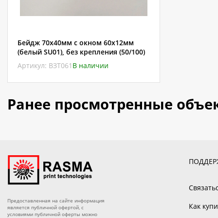
Бейдж 70х40мм с окном 60х12мм
(белый SU01), без крепления (50/100)
Артикул: ВЗТ061
В наличии
Ранее просмотренные объе
ПОДДЕР
Связать
Предоставленная на сайте информация
Как купи
является публичной офертой, с
условиями публичной оферты можно