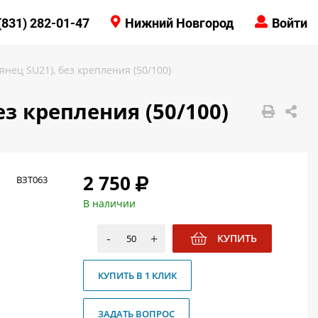
КОНТАКТЫ
(831) 282-01-47
Нижний Новгород
Войти
8 (831) 414-15-19
нец SU21), без крепления (50/100)
з крепления (50/100)
2 750
ВЗТ063
В наличии
-
+
КУПИТЬ
КУПИТЬ В 1 КЛИК
ЗАДАТЬ ВОПРОС