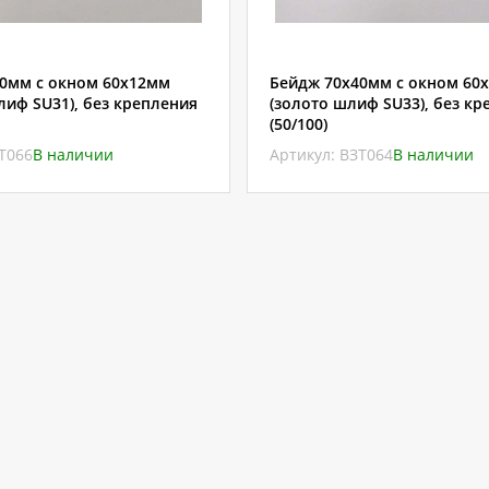
0мм с окном 60х12мм
Бейдж 70х40мм с окном 60
лиф SU31), без крепления
(золото шлиф SU33), без кр
(50/100)
ЗТ066
В наличии
Артикул: ВЗТ064
В наличии