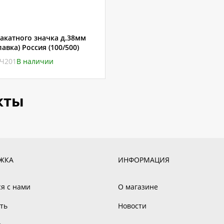
закатного значка д.38мм
авка) Россия (100/500)
НЧ201
В наличии
кты
ЖКА
ИНФОРМАЦИЯ
ся с нами
О магазине
ть
Новости