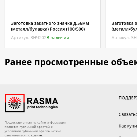
Заготовка закатного значка д.56мм
Заготовка 
(металл/булавка) Россия (100/500)
(металл/бул
Артикул: ЗНЧ202
В наличии
Артикул: З
Ранее просмотренные объе
ПОДДЕР
Связать
Предоставленная на сайте информация
Как купи
является публичной офертой, с
условиями публичной оферты можно
ознакомиться по
ссылке
.