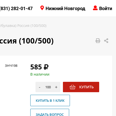
КОНТАКТЫ
(831) 282-01-47
Нижний Новгород
Войти
8 (831) 414-15-19
булавка) Россия (100/500)
сия (100/500)
585
ЗНЧ198
В наличии
-
+
КУПИТЬ
КУПИТЬ В 1 КЛИК
ЗАДАТЬ ВОПРОС