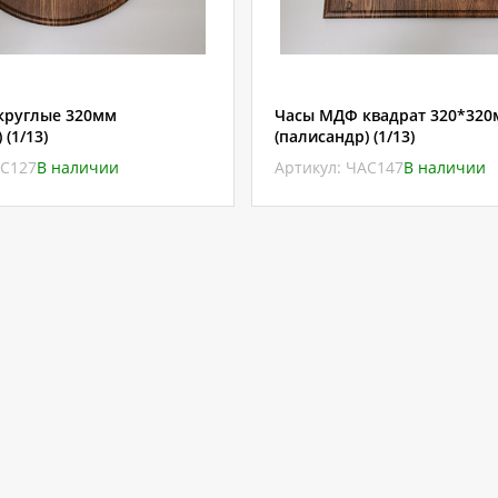
круглые 320мм
Часы МДФ квадрат 320*32
 (1/13)
(палисандр) (1/13)
АС127
В наличии
Артикул: ЧАС147
В наличии