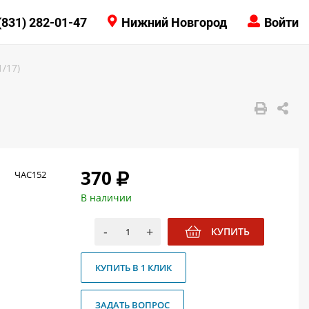
КОНТАКТЫ
(831) 282-01-47
Нижний Новгород
Войти
8 (831) 414-15-19
/17)
370
ЧАС152
В наличии
-
+
КУПИТЬ
КУПИТЬ В 1 КЛИК
ЗАДАТЬ ВОПРОС