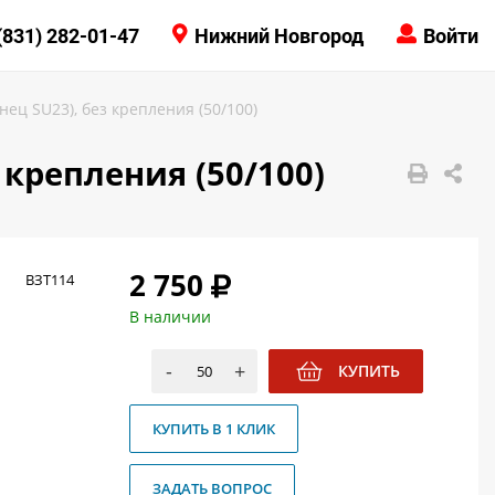
КОНТАКТЫ
(831) 282-01-47
Нижний Новгород
Войти
8 (831) 414-15-19
нец SU23), без крепления (50/100)
 крепления (50/100)
2 750
ВЗТ114
В наличии
-
+
КУПИТЬ
КУПИТЬ В 1 КЛИК
ЗАДАТЬ ВОПРОС