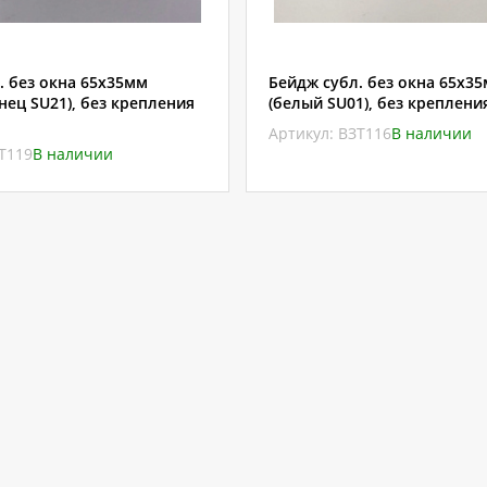
. без окна 65х35мм
Бейдж субл. без окна 65х3
нец SU21), без крепления
(белый SU01), без крепления
Артикул: ВЗТ116
В наличии
ЗТ119
В наличии