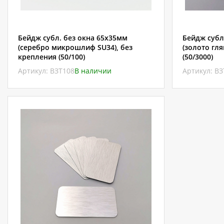
Бейдж субл. без окна 65х35мм
Бейдж субл
(серебро микрошлиф SU34), без
(золото гля
крепления (50/100)
(50/3000)
Артикул: ВЗТ108
В наличии
Артикул: В