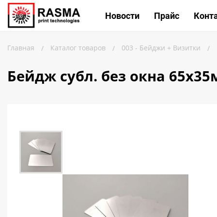
КАТА
Новости
Прайс
Конт
Главная
Каталог товаров
003 - Бейджи + Визитки
/
/
/
Связаться с нами
Бейдж субл. без окна 65х35м
Как купить
Доставка
Условия поставки
Счет - Договор
О магазине
Как купить
Доставка
Новости