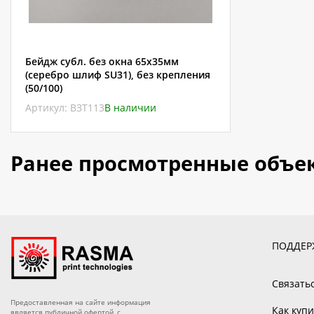
Бейдж субл. без окна 65х35мм
(серебро шлиф SU31), без крепления
(50/100)
Артикул: ВЗТ113
В наличии
Ранее просмотренные объе
ПОДДЕР
Связать
Предоставленная на сайте информация
Как купи
является публичной офертой, с