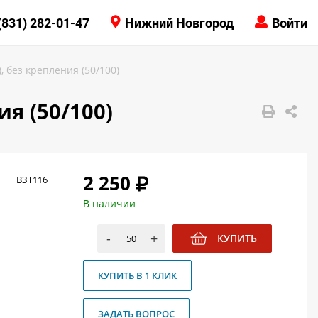
КОНТАКТЫ
(831) 282-01-47
Нижний Новгород
Войти
8 (831) 414-15-19
, без крепления (50/100)
я (50/100)
2 250
ВЗТ116
В наличии
-
+
КУПИТЬ
КУПИТЬ В 1 КЛИК
ЗАДАТЬ ВОПРОС