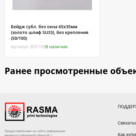
Бейдж субл. без окна 65х35мм
(золото шлиф SU33), без крепления
(50/100)
Артикул: ВЗТ109
В наличии
Ранее просмотренные объе
ПОДДЕР
Связать
Предоставленная на сайте информация
Как купи
является публичной офертой, с