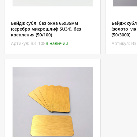
Бейдж субл. без окна 65х35мм
Бейдж субл
(серебро микрошлиф SU34), без
(золото гля
крепления (50/100)
(50/3000)
Артикул: ВЗТ108
В наличии
Артикул: В