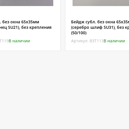
. без окна 65х35мм
Бейдж субл. без окна 65х3
нец SU21), без крепления
(серебро шлиф SU31), без 
(50/100)
ЗТ119
В наличии
Артикул: ВЗТ113
В наличии