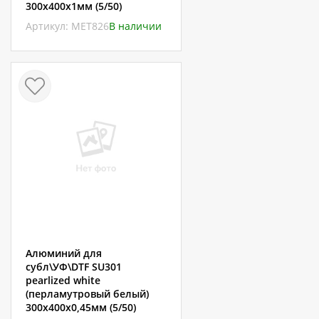
300х400х1мм (5/50)
Артикул: МЕТ826
В наличии
Алюминий для
субл\УФ\DTF SU301
pearlized white
(перламутровый белый)
300х400х0,45мм (5/50)