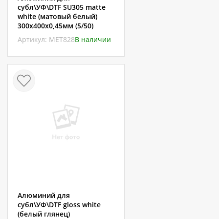
субл\УФ\DTF SU305 matte
white (матовый белый)
300х400х0,45мм (5/50)
Артикул: МЕТ828
В наличии
Алюминий для
субл\УФ\DTF gloss white
(белый глянец)