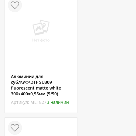
Алюминий для
субл\УФ\DTF SU309
fluorescent matte white
300х400х0,55мм (5/50)
Артикул: МЕТ827
В наличии